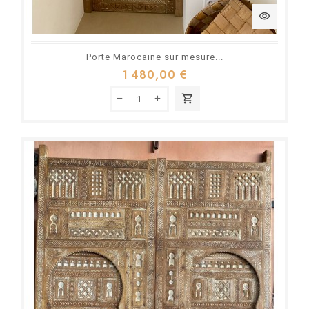
visibility
Porte Marocaine sur mesure...
1 480,00 €
shopping_cart