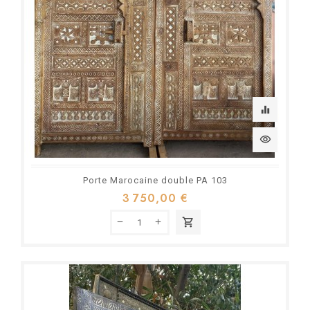
equalizer
visibility
Porte Marocaine double PA 103
3 750,00 €
shopping_cart