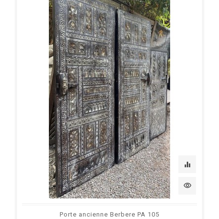
equalizer
visibility
Porte ancienne Berbere PA 105