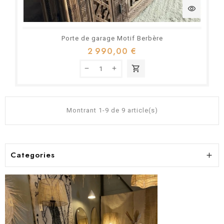
visibility
Porte de garage Motif Berbère
2 990,00 €
shopping_cart
Montrant 1-9 de 9 article(s)
Categories
