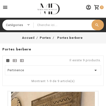
menu
account_circle
shopping_cart
0
search
Chercher
Accueil
Portes
Portes berbere
Portes berbere
Il existe 9 products.

Pertinence
Montrant 1-9 de 9 article(s)