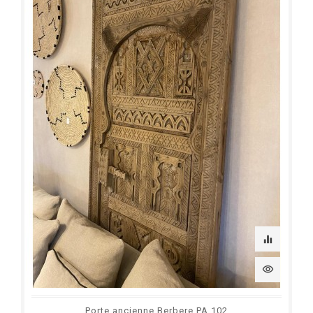
equalizer
visibility
Porte ancienne Berbere PA 102