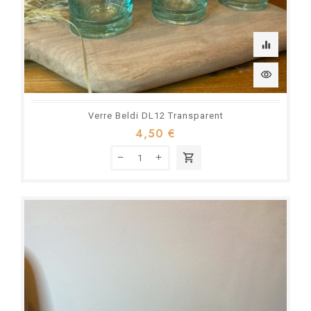
equalizer
visibility
Verre Beldi DL12 Transparent
4,50 €
shopping_cart