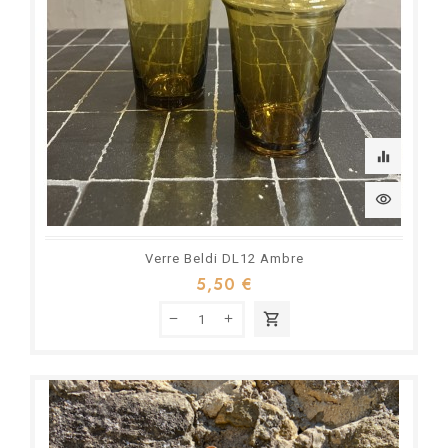
equalizer
visibility
Verre Beldi DL12 Ambre
5,50 €
shopping_cart