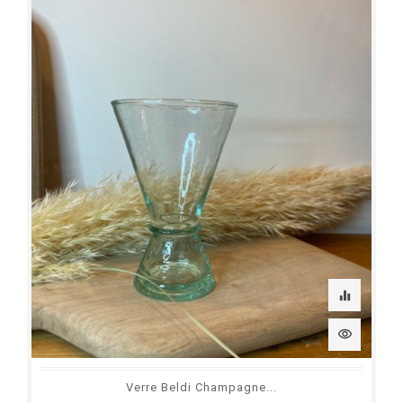
equalizer
visibility
Verre Beldi Champagne...