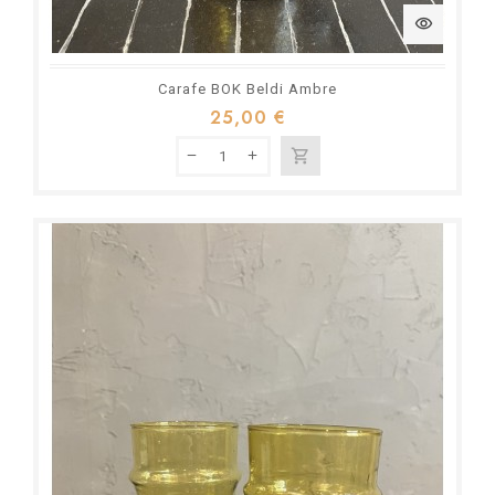
visibility
Carafe BOK Beldi Ambre
25,00 €
shopping_cart
Rupture de stock