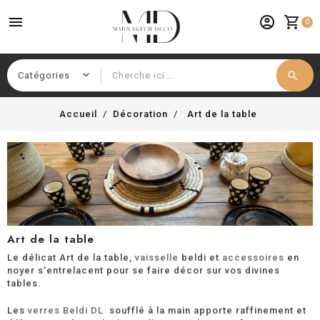
menu
account_circle
shopping_cart
0
search
Chercher
Accueil
Décoration
Art de la table
Art de la table
Le délicat Art de la table,
vaisselle
beldi et
accessoires
en
noyer s'entrelacent pour se faire décor sur vos divines
tables.
Les
verres Beldi DL
soufflé à la main apporte raffinement et