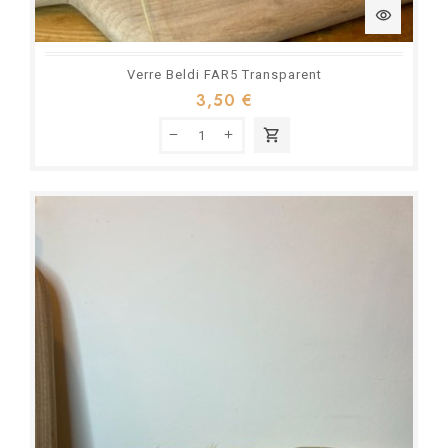
visibility
Verre Beldi FAR5 Transparent
3,50 €
shopping_cart