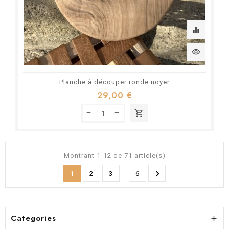
equalizer
visibility
Planche à découper ronde noyer
29,00 €
shopping_cart
Montrant 1-12 de 71 article(s)

…
1
2
3
6
Categories
