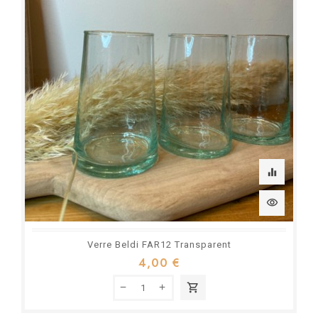
equalizer
visibility
Verre Beldi FAR12 Transparent
4,00 €
shopping_cart