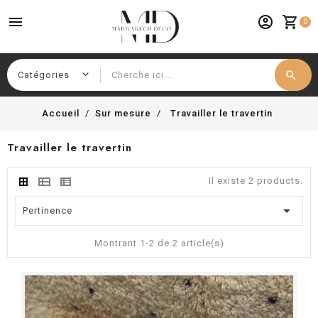
menu
account_circle
shopping_cart
0
search
Chercher
Accueil
Sur mesure
Travailler le travertin
Travailler le travertin
Il existe 2 products.

Pertinence
Montrant 1-2 de 2 article(s)