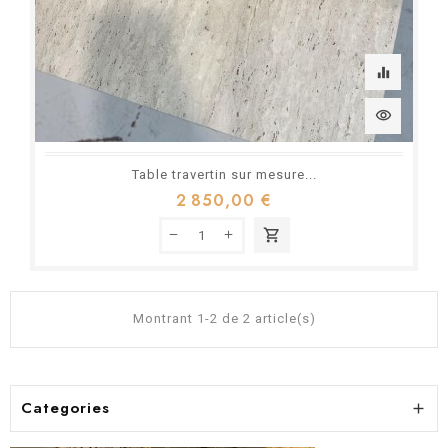
equalizer
visibility
Table travertin sur mesure...
2 850,00 €
shopping_cart
Montrant 1-2 de 2 article(s)
Categories
