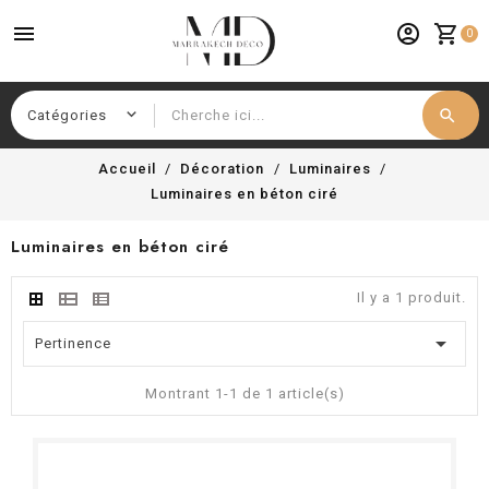
menu
account_circle
shopping_cart
0
search
Chercher
Accueil
Décoration
Luminaires
Luminaires en béton ciré
Luminaires en béton ciré
Il y a 1 produit.

Pertinence
Montrant 1-1 de 1 article(s)