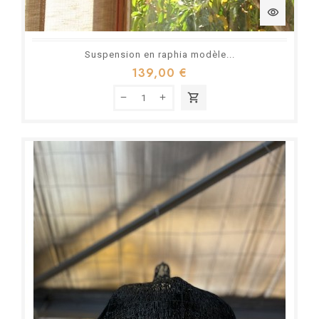
visibility
Suspension en raphia modèle...
139,00 €
shopping_cart