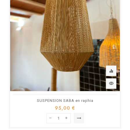
equalizer
visibility
SUSPENSION SABA en raphia
95,00 €
trending_flat