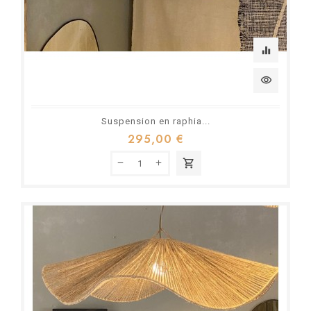
equalizer
visibility
Suspension en raphia...
295,00 €
shopping_cart