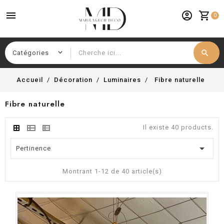
menu
account_circle
shopping_cart
0
search
Chercher
Accueil
Décoration
Luminaires
Fibre naturelle
Fibre naturelle
Il existe 40 products.

Pertinence
Montrant 1-12 de 40 article(s)