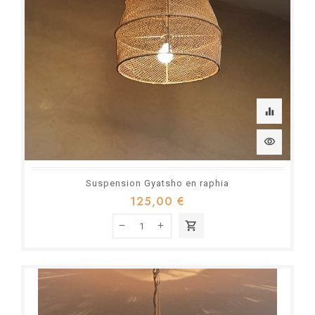
equalizer
visibility
Suspension Gyatsho en raphia
125,00 €
shopping_cart