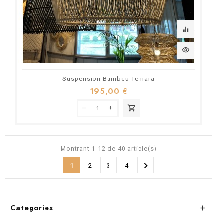
equalizer
visibility
Suspension Bambou Temara
195,00 €
shopping_cart
Montrant 1-12 de 40 article(s)

1
2
3
4
Categories
