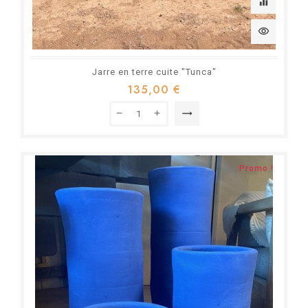
equalizer
visibility
Jarre en terre cuite "Tunca"
135,00 €
trending_flat
Promo !