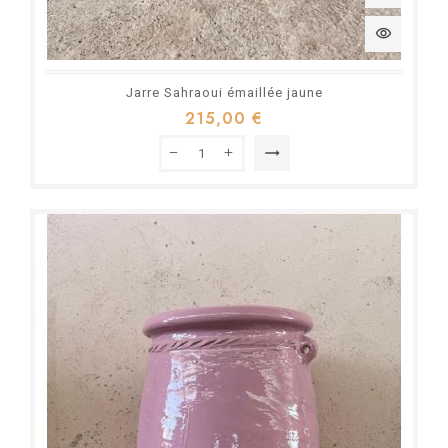
visibility
Jarre Sahraoui émaillée jaune
215,00 €
trending_flat