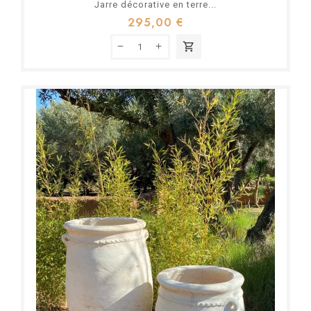
Jarre décorative en terre...
295,00 €
shopping_cart