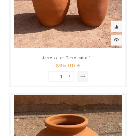
equalizer
visibility
Jarre xxl en Terre cuite "...
395,00 €
trending_flat