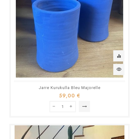
equalizer
visibility
Jarre Kurukulla Bleu Majorelle
59,00 €
trending_flat