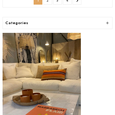

1
2
3
4
Categories
