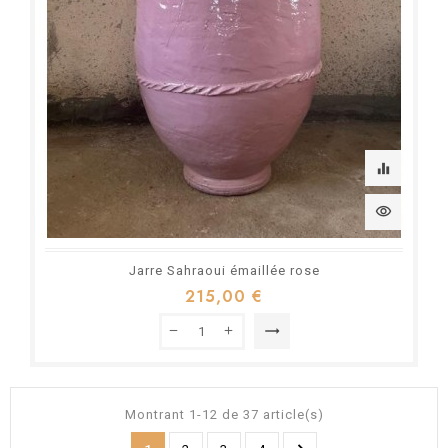
equalizer
visibility
Jarre Sahraoui émaillée rose
215,00 €
trending_flat
Montrant 1-12 de 37 article(s)