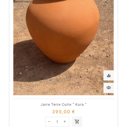
equalizer
visibility
Jarre Terre Cuite " Kura "
395,00 €
shopping_cart