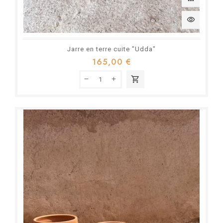
visibility
Jarre en terre cuite "Udda"
165,00 €
shopping_cart