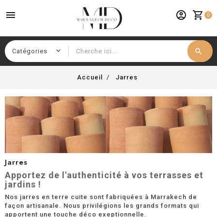
menu
account_circle
shopping_cart
0
search
Chercher
Accueil
Jarres
Jarres
Apportez de l'authenticité à vos terrasses et
jardins !
Nos jarres en terre cuite sont fabriquées à Marrakech de
façon artisanale. Nous privilégions les grands formats qui
apportent une touche déco exeptionnelle.