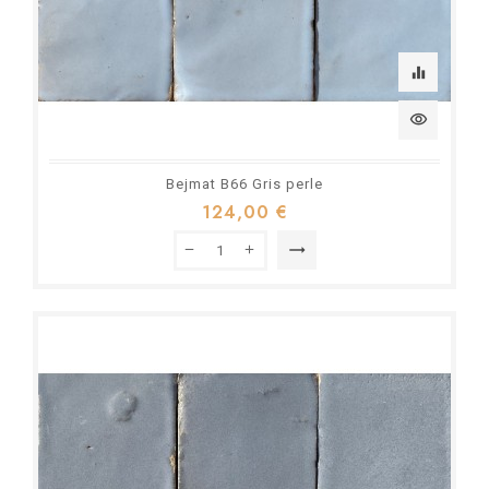
equalizer
visibility
Bejmat B66 Gris perle
124,00 €
trending_flat