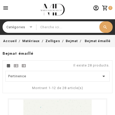
menu
account_circle
shopping_cart
0
search
Chercher
Accueil
Matériaux
Zelliges
Bejmat
Bejmat émaillé
Bejmat émaillé
Il existe 28 products.

Pertinence
Montrant 1-12 de 28 article(s)