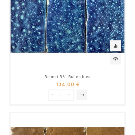
equalizer
visibility
Bejmat B61 Bulles bleu
134,00 €
trending_flat