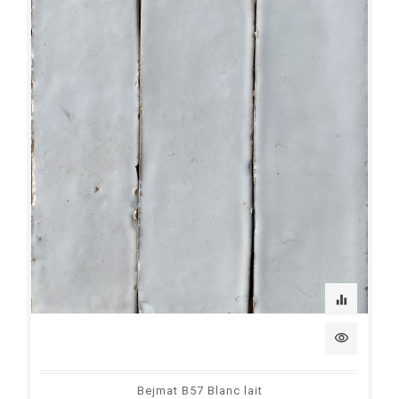
equalizer
visibility
Bejmat B57 Blanc lait