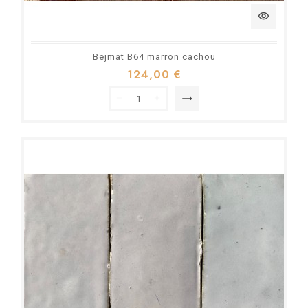
visibility
Bejmat B64 marron cachou
124,00 €
trending_flat