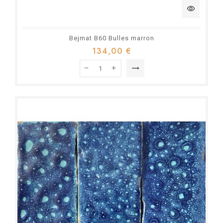
visibility
Bejmat B60 Bulles marron
134,00 €
trending_flat