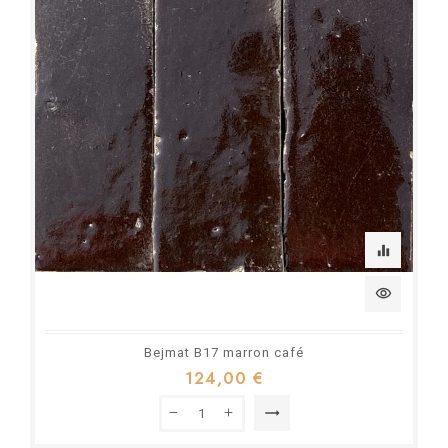
equalizer
visibility
Bejmat B17 marron café
124,00 €
trending_flat