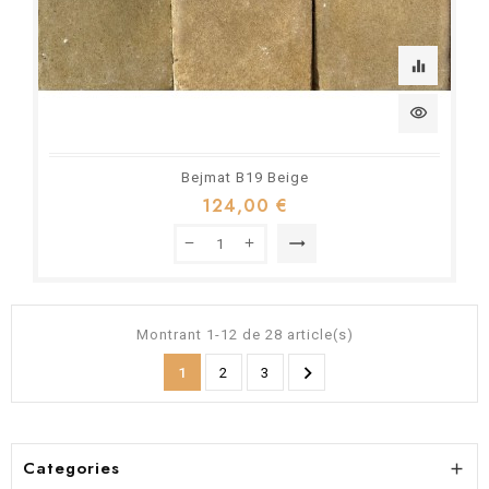
equalizer
visibility
Bejmat B19 Beige
124,00 €
trending_flat
Montrant 1-12 de 28 article(s)

1
2
3
Categories
