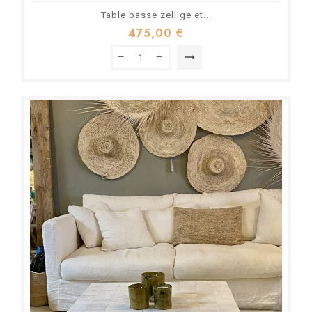
Table basse zellige et...
475,00 €
trending_flat