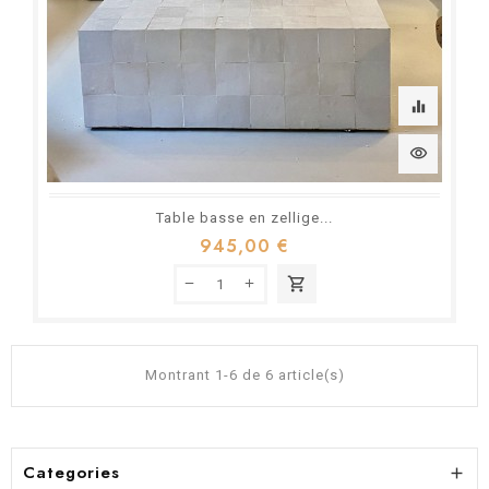
equalizer
visibility
Table basse en zellige...
945,00 €
shopping_cart
Montrant 1-6 de 6 article(s)
Categories
