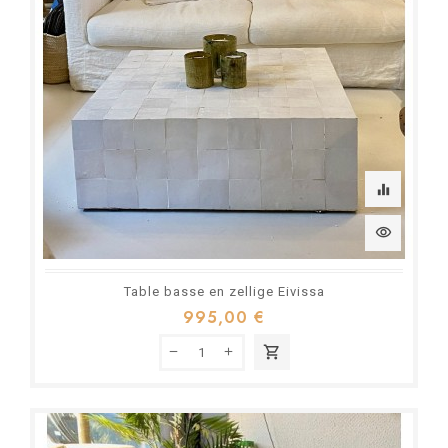
equalizer
visibility
Table basse en zellige Eivissa
995,00 €
shopping_cart