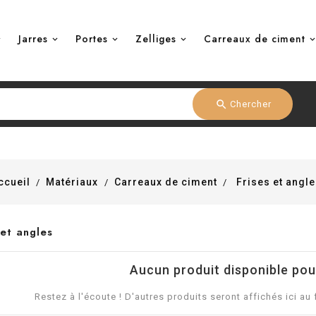
Jarres
Portes
Zelliges
Carreaux de ciment
search
Chercher
ccueil
Matériaux
Carreaux de ciment
Frises et angl
 et angles
Aucun produit disponible po
Restez à l'écoute ! D'autres produits seront affichés ici au 