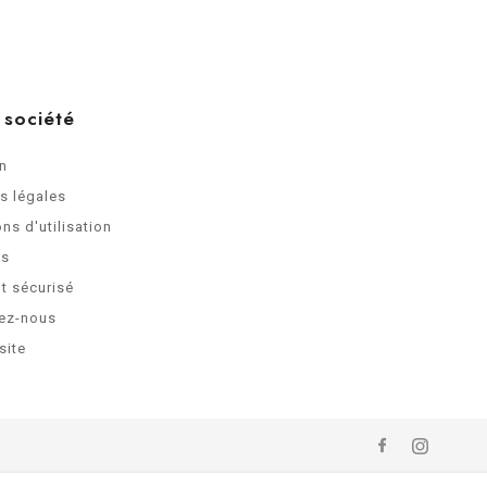
 société
on
s légales
ns d'utilisation
os
t sécurisé
ez-nous
site