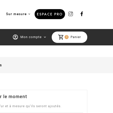
Sur mesure
ESPACE PRO
account_circle
shopping_cart
Mon compte
expand_more
Panier
0
es
ur le moment
fur et à mesure qu'ils seront ajoutés.