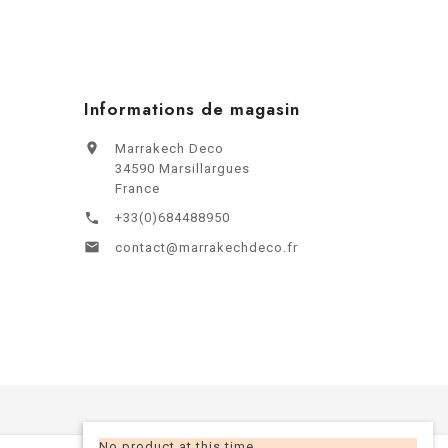
Informations de magasin

Marrakech Deco
34590 Marsillargues
France
+33(0)684488950


contact@marrakechdeco.fr
No product at this time