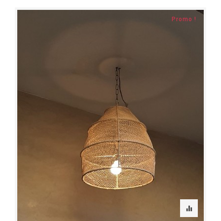
Promo !
equalizer