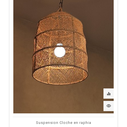
equalizer
visibility
Suspension Cloche en raphia