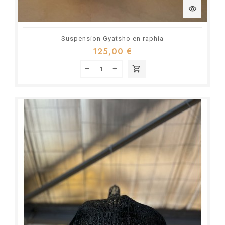
visibility
Suspension Gyatsho en raphia
125,00 €
shopping_cart