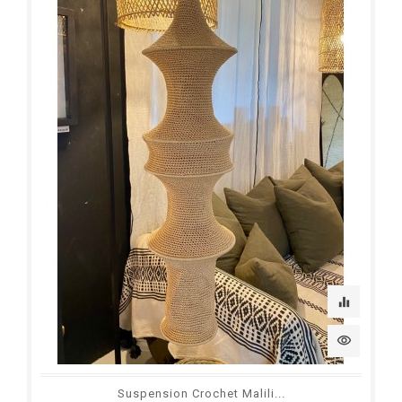
equalizer
visibility
Suspension Crochet Malili...