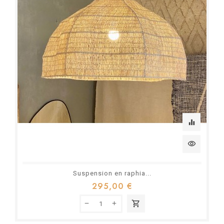
equalizer
visibility
Suspension en raphia...
295,00 €
shopping_cart