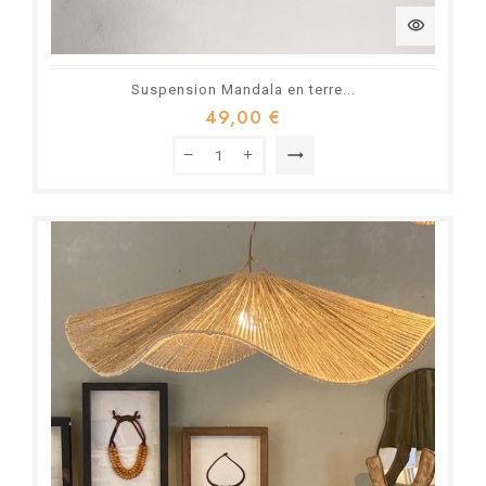
visibility
Suspension Mandala en terre...
49,00 €
trending_flat