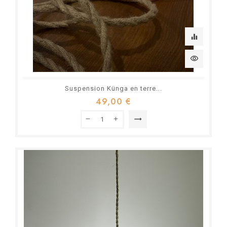
equalizer
visibility
Suspension Künga en terre...
49,00 €
trending_flat