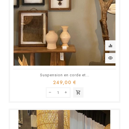
equalizer
visibility
Suspension en corde et...
249,00 €
shopping_cart