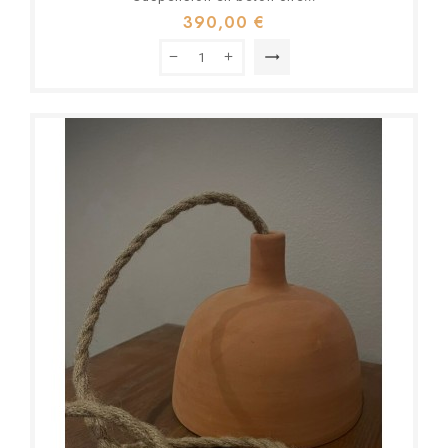
390,00 €
trending_flat