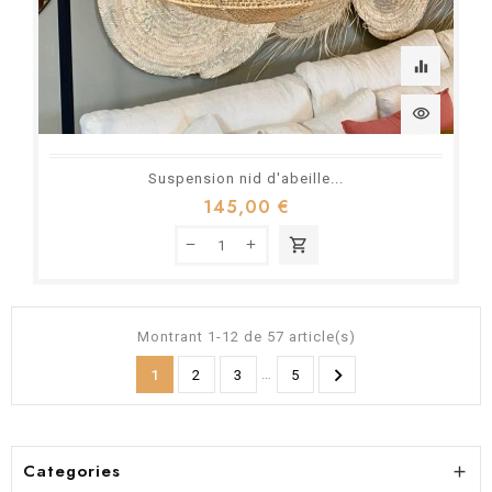
equalizer
visibility
Suspension nid d'abeille...
145,00 €
shopping_cart
Montrant 1-12 de 57 article(s)

…
1
2
3
5
Categories
