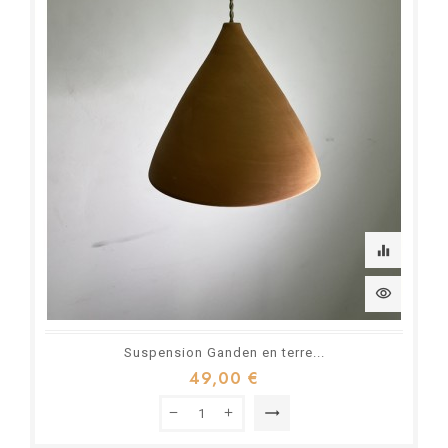
equalizer
visibility
Suspension Ganden en terre...
49,00 €
trending_flat