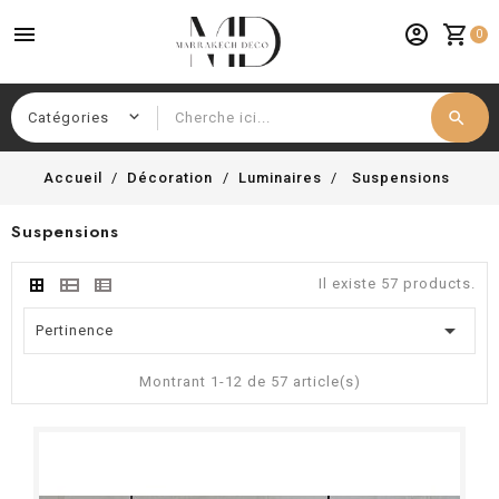
menu
account_circle
shopping_cart
0
search
Chercher
Accueil
Décoration
Luminaires
Suspensions
Suspensions
Il existe 57 products.

Pertinence
Montrant 1-12 de 57 article(s)