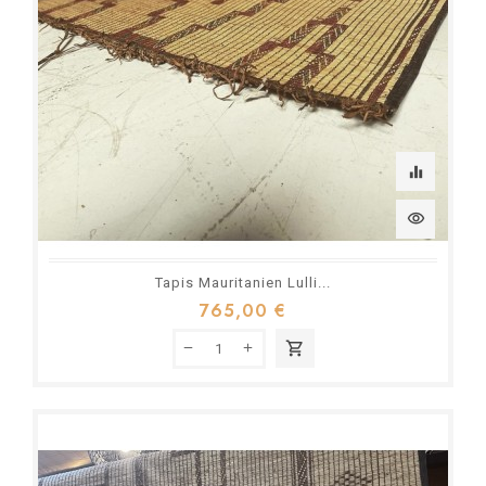
equalizer
visibility
Tapis Mauritanien Lulli...
765,00 €
shopping_cart