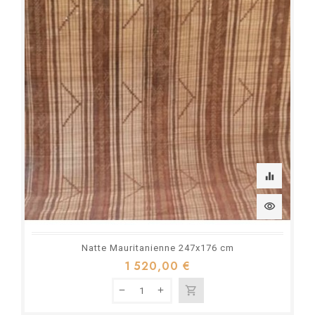
equalizer
visibility
Natte Mauritanienne 247x176 cm
1 520,00 €
shopping_cart
Rupture de stock