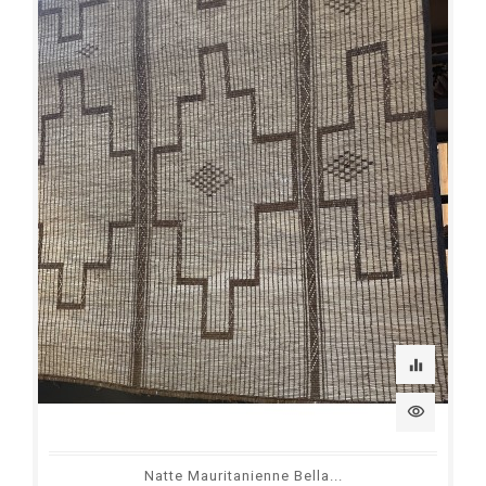
equalizer
visibility
Natte Mauritanienne Bella...