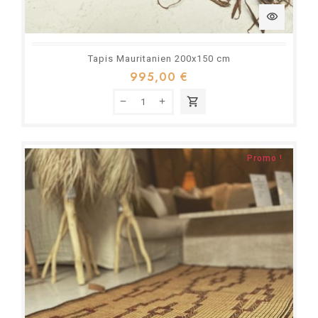
visibility
Tapis Mauritanien 200x150 cm
995,00 €
shopping_cart
Promo !