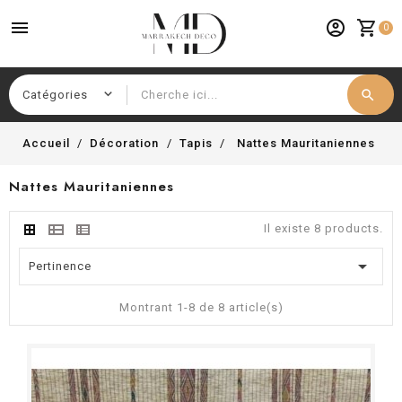
menu
account_circle
shopping_cart
0
search
Chercher
Accueil
Décoration
Tapis
Nattes Mauritaniennes
Nattes Mauritaniennes
Il existe 8 products.

Pertinence
Montrant 1-8 de 8 article(s)