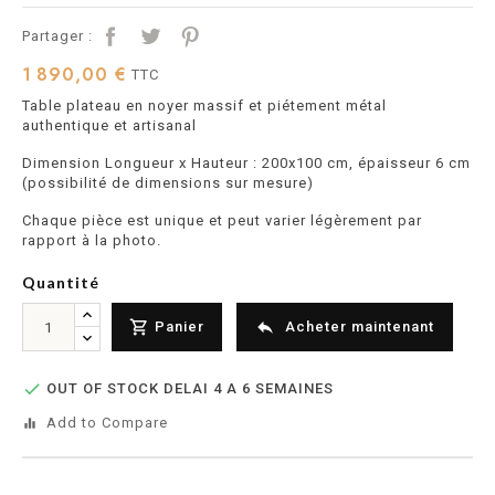
Partager :
1 890,00 €
TTC
Table plateau en noyer massif et piétement métal
authentique et artisanal
Dimension Longueur x Hauteur : 200x100 cm, épaisseur 6 cm
(possibilité de dimensions sur mesure)
Chaque pièce est unique et peut varier légèrement par
rapport à la photo.
Quantité


Panier
Acheter maintenant

OUT OF STOCK DELAI 4 A 6 SEMAINES
Add to Compare
equalizer