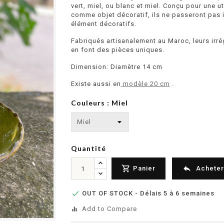
vert, miel, ou blanc et miel. Conçu pour une ut
comme objet décoratif, ils ne passeront pas 
élément décoratifs.
Fabriqués artisanalement au Maroc, leurs irré
en font des pièces uniques.
Dimension: Diamètre 14 cm
Existe aussi en
modèle 20 cm
.
Couleurs : Miel
Quantité


Panier
Acheter

OUT OF STOCK - Délais 5 à 6 semaines

Add to Compare
equalizer