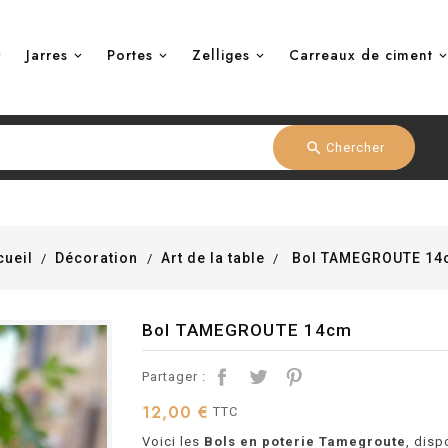
Jarres
Portes
Zelliges
Carreaux de ciment
search
Chercher
cueil
Décoration
Art de la table
Bol TAMEGROUTE 14
Bol TAMEGROUTE 14cm
Partager :
12,00 €
TTC
Voici les
Bols en poterie Tamegroute
, disp