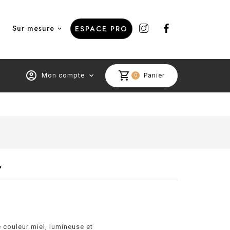
Sur mesure
ESPACE PRO
account_circle
shopping_cart
Mon compte
expand_more
Panier
0
"
e couleur miel, lumineuse et