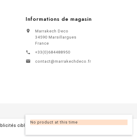
Informations de magasin

Marrakech Deco
34590 Marsillargues
France
+33(0)684488950


contact@marrakechdeco.fr
No product at this time
blicités ciblées adaptées à vos
Accepter