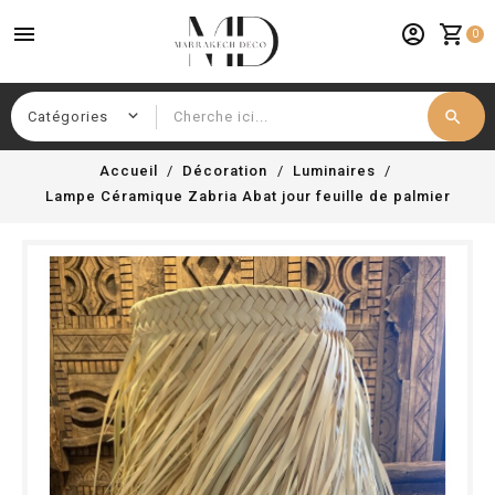
menu
account_circle
shopping_cart
0
search
Chercher
Accueil
Décoration
Luminaires
Lampe Céramique Zabria Abat jour feuille de palmier