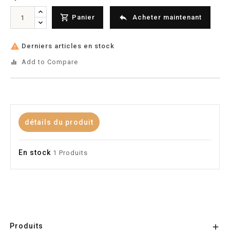


Panier
Acheter maintenant

Derniers articles en stock
Add to Compare
equalizer
détails du produit
En stock
1 Produits
Produits
