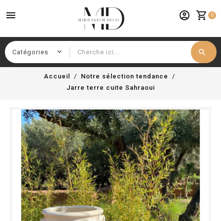
menu
account_circle
shopping_cart
0
search
Chercher
Accueil
Notre sélection tendance
Jarre terre cuite Sahraoui