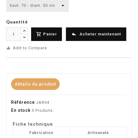
Quantité


Panier
Acheter maintenant
Add to Compare
equalizer
détails du produit
Référence
JAR04
En stock
5 Produits
Fiche technique
Fabrication
Artisanale