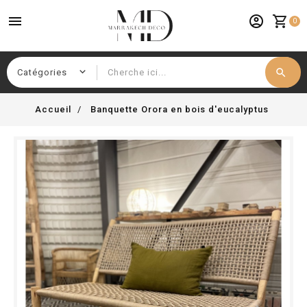
menu
account_circle
shopping_cart
0
search
Chercher
Accueil
Banquette Orora en bois d'eucalyptus