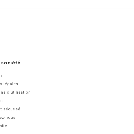
 société
on
s légales
ns d'utilisation
os
t sécurisé
ez-nous
site