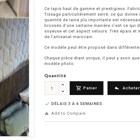
Ce tapis haut de gamme et prestigieux .Fabriq
Tissage particulièrement serré, ce qui donne 
quantité de laine plu importante est nécessair
brossés d'une certaine manière c'est ce qui do
soyeuse et cet aspect velours. Très épais et m
de l'artisanat marocain.
Ce modèle peut être proposé dans différente
Chaque pièce étant unique, il peut y avoir qu
modèle photo.
Quantité


Panier
Acheter

DÉLAIS 3 À 6 SEMAINES
Add to Compare
equalizer
